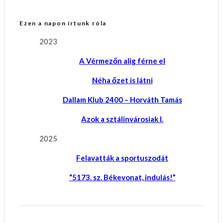
Ezen a napon írtunk róla
2023
A Vérmezőn alig férne el
Néha őzet is látni
Dallam Klub 2400 – Horváth Tamás
Azok a sztálinvárosiak I.
2025
Felavatták a sportuszodát
“5173. sz. Békevonat, indulás!”