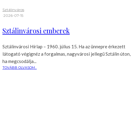
Sztálinváros
·
2026-07-15
Sztálinvárosi emberek
Sztálinvárosi Hírlap – 1960. július 15. Ha az ünnepre érkezett
látogató végignéz a forgalmas, nagyvárosi jellegű Sztálin úton,
ha megcsodálja...
TOVÁBB OLVASOM...