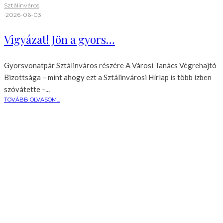
Sztálinváros
·
2026-06-03
Vigyázat! Jön a gyors…
Gyorsvonatpár Sztálinváros részére A Városi Tanács Végrehajtó
Bizottsága – mint ahogy ezt a Sztálinvárosi Hírlap is több ízben
szóvátette –...
TOVÁBB OLVASOM...