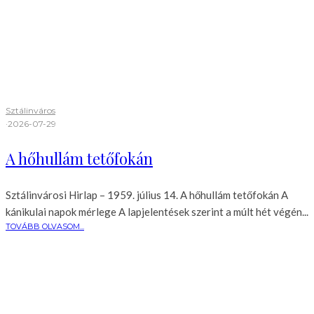
Sztálinváros
·
2026-07-29
A hőhullám tetőfokán
Sztálinvárosi Hirlap – 1959. július 14. A hőhullám tetőfokán A
kánikulai napok mérlege A lapjelentések szerint a múlt hét végén...
TOVÁBB OLVASOM...