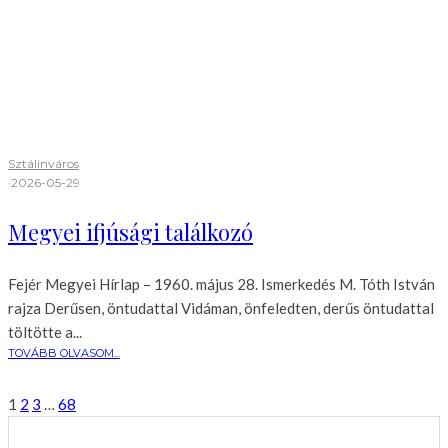
Sztálinváros
·
2026-05-29
Megyei ifjúsági találkozó
Fejér Megyei Hírlap – 1960. május 28. Ismerkedés M. Tóth István
rajza Derűsen, öntudattal Vidáman, önfeledten, derűs öntudattal
töltötte a...
TOVÁBB OLVASOM...
1
2
3
…
68