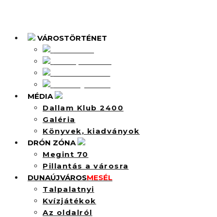
VÁROSTÖRTÉNET
Intercisa
Dunapentele
Sztálinváros
Dunaújváros
MÉDIA
Dallam Klub 2400
Galéria
Könyvek, kiadványok
DRÓN ZÓNA
Megint 70
Pillantás a városra
DUNAÚJVÁROS
MESÉL
Talpalatnyi
Kvízjátékok
Az oldalról