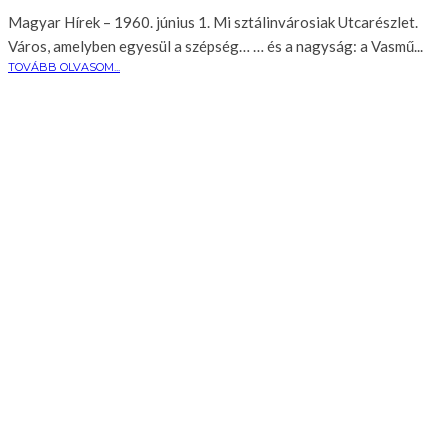
Magyar Hírek – 1960. június 1. Mi sztálinvárosiak Utcarészlet.
Város, amelyben egyesül a szépség… … és a nagyság: a Vasmű...
TOVÁBB OLVASOM...