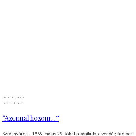
Sztálinváros
·
2026-05-29
“Azonnal hozom…”
Sztálinváros – 1959. május 29. Jöhet a kánikula, a vendéglátóipari