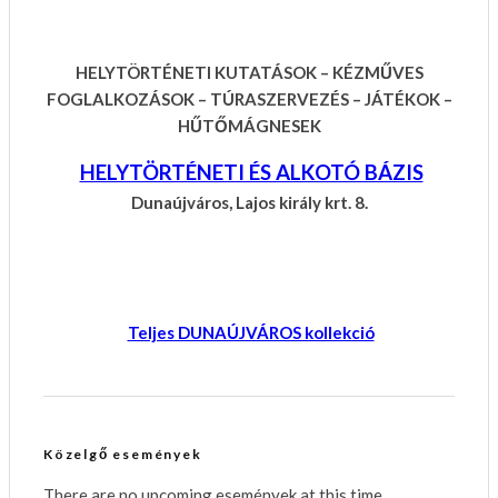
HELYTÖRTÉNETI KUTATÁSOK – KÉZMŰVES
FOGLALKOZÁSOK – TÚRASZERVEZÉS – JÁTÉKOK –
HŰTŐMÁGNESEK
HELYTÖRTÉNETI ÉS ALKOTÓ BÁZIS
Dunaújváros, Lajos király krt. 8.
Teljes DUNAÚJVÁROS kollekció
Közelgő események
There are no upcoming események at this time.