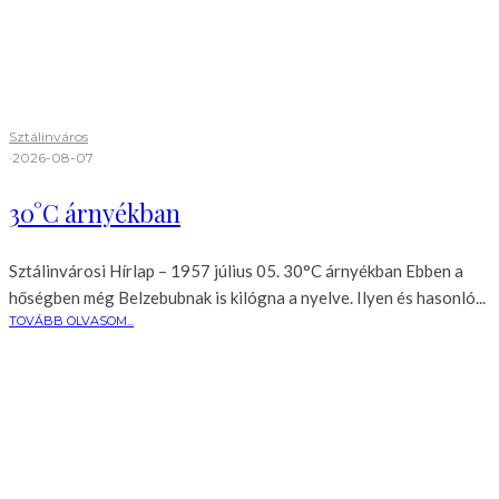
Sztálinváros
·
2026-08-07
30°C árnyékban
Sztálinvárosi Hírlap – 1957 július 05. 30°C árnyékban Ebben a
hőségben még Belzebubnak is kilógna a nyelve. Ilyen és hasonló...
TOVÁBB OLVASOM...