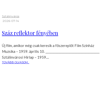
Sztálinváros
·
2026-07-14
Száz reflektor fényében
Új film, amikor még csak keresik a főszereplőt Film Színház
Muzsika – 1959. április 10. _____________________________________
Sztálinvárosi Hirlap – 1959....
TOVÁBB OLVASOM...