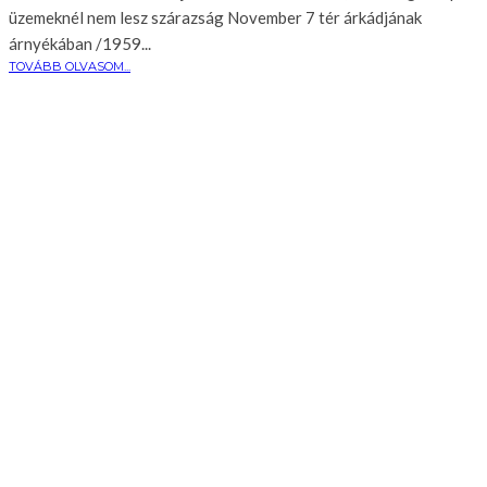
üzemeknél nem lesz szárazság November 7 tér árkádjának
árnyékában /1959...
TOVÁBB OLVASOM...