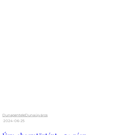
Dunapentele
Dunaújváros
·
2024-06-25