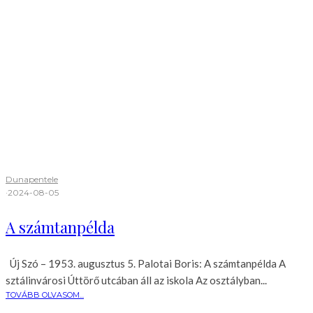
Dunapentele
·
2024-08-05
A számtanpélda
Új Szó – 1953. augusztus 5. Palotai Boris: A számtanpélda A
sztálinvárosi Úttörő utcában áll az iskola Az osztályban...
TOVÁBB OLVASOM...