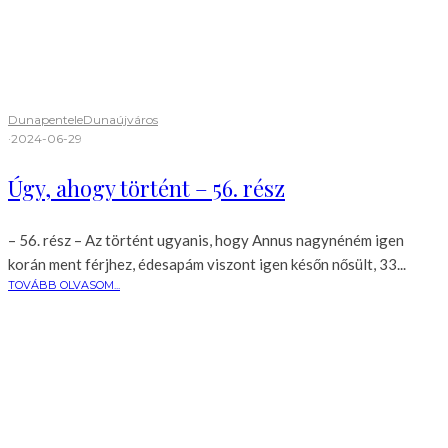
Dunapentele
Dunaújváros
·
2024-06-29
Úgy, ahogy történt – 56. rész
– 56. rész – Az történt ugyanis, hogy Annus nagynéném igen
korán ment férjhez, édesapám viszont igen későn nősült, 33...
TOVÁBB OLVASOM...