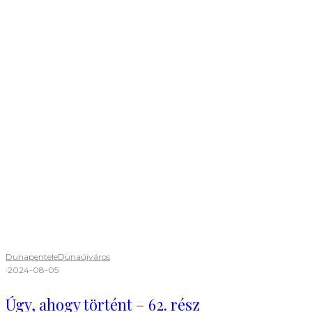
Dunapentele
Dunaújváros
·
2024-08-05
Úgy, ahogy történt – 62. rész