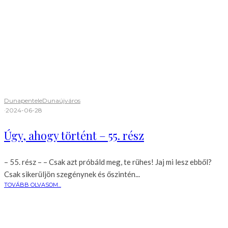
Dunapentele
Dunaújváros
·
2024-06-28
Úgy, ahogy történt – 55. rész
– 55. rész – – Csak azt próbáld meg, te rühes! Jaj mi lesz ebből?
Csak sikerüljön szegénynek és őszintén...
TOVÁBB OLVASOM...