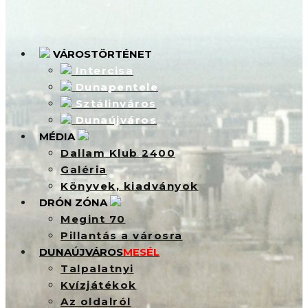
VÁROSTÖRTÉNET
Intercisa
Dunapentele
Sztálinváros
Dunaújváros
MÉDIA
Dallam Klub 2400
Galéria
Könyvek, kiadványok
DRÓN ZÓNA
Megint 70
Pillantás a városra
DUNAÚJVÁROS
MESÉL
Talpalatnyi
Kvízjátékok
Az oldalról