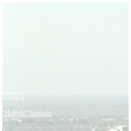
Dunaújváros
·
2026-08-06
“Halódó” hajózás