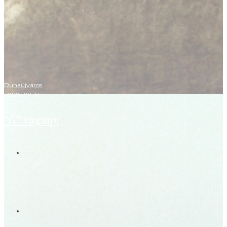
Dunaújváros
·
2026-07-31
“G” vágány