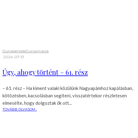
Dunapentele
Dunaújváros
·
2024-07-31
Úgy, ahogy történt – 61. rész
– 61. rész – Ha kiment valaki közülünk Nagyapámhoz kapálásban,
kötözésben, kacsolásban segíteni, visszatértekor részletesen
elmesélte, hogy dolgoztak ők ott...
TOVÁBB OLVASOM...