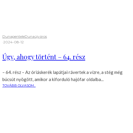
Dunapentele
Dunaújváros
·
2024-08-12
Úgy, ahogy történt – 64. rész
– 64. rész – Az óriáskerék lapátjai rávertek a vízre, a stég még
búcsút nyögött, amikor a kiforduló hajófar oldalba...
TOVÁBB OLVASOM...