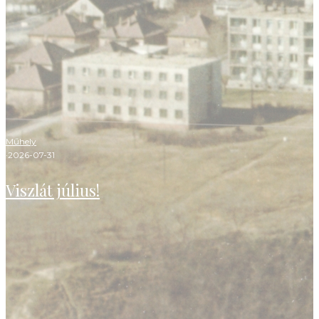
Műhely
·
2026-07-31
Viszlát július!