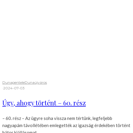
Dunapentele
Dunaújváros
·
2024-07-03
Úgy, ahogy történt – 60. rész
– 60. rész – Az ügyre soha vissza nem tértünk, legfeljebb
nagyapám távollétében emlegették az igazság érdekében történt
bátor kiállásomat....