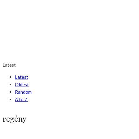
Latest
Latest
Oldest
Random
A to Z
regény