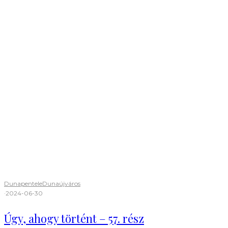
Dunapentele
Dunaújváros
·
2024-06-30
Úgy, ahogy történt – 57. rész