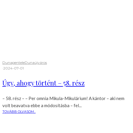
Dunapentele
Dunaújváros
·
2024-07-01
Úgy, ahogy történt – 58. rész
– 58. rész – – Per omnia Mikula-Mikulárium! A kántor – aki nem
volt beavatva ebbe a módosításba – fel...
TOVÁBB OLVASOM...