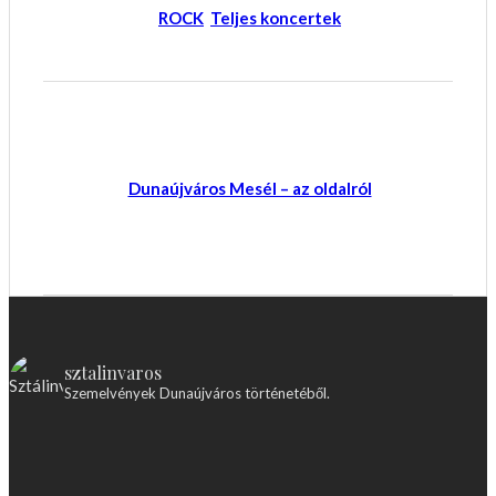
ROCK
Teljes koncertek
Dunaújváros Mesél – az oldalról
sztalinvaros
Szemelvények Dunaújváros történetéből.