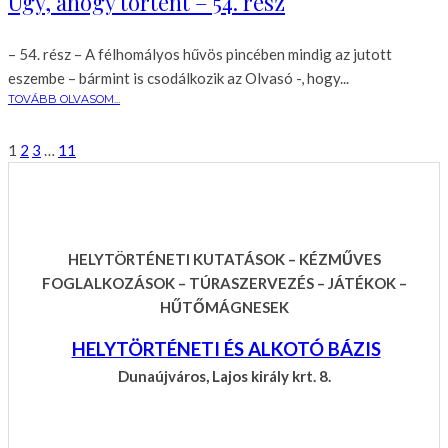
Úgy, ahogy történt – 54. rész
– 54. rész – A félhomályos hűvös pincében mindig az jutott
eszembe – bármint is csodálkozik az Olvasó -, hogy...
TOVÁBB OLVASOM...
1
2
3
…
11
HELYTÖRTÉNETI KUTATÁSOK – KÉZMŰVES
FOGLALKOZÁSOK – TÚRASZERVEZÉS – JÁTÉKOK –
HŰTŐMÁGNESEK
HELYTÖRTÉNETI ÉS ALKOTÓ BÁZIS
Dunaújváros, Lajos király krt. 8.