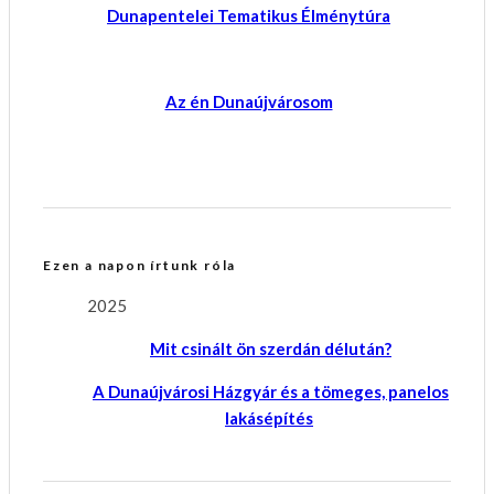
Dunapentelei Tematikus Élménytúra
Az én Dunaújvárosom
Ezen a napon írtunk róla
2025
Mit csinált ön szerdán délután?
A Dunaújvárosi Házgyár és a tömeges, panelos
lakásépítés