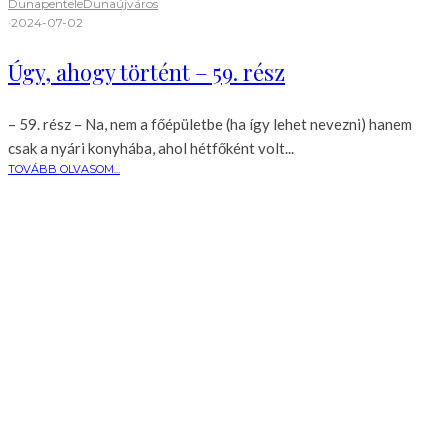
Dunapentele
Dunaújváros
·
2024-07-02
Úgy, ahogy történt – 59. rész
– 59. rész – Na, nem a főépületbe (ha így lehet nevezni) hanem
csak a nyári konyhába, ahol hétfőként volt...
TOVÁBB OLVASOM...