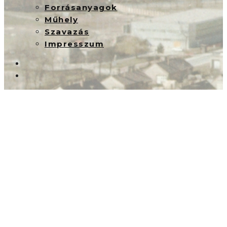
Forrásanyagok
Műhely
Szavazás
Impresszum