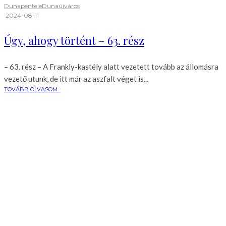
Dunapentele
Dunaújváros
·
2024-08-11
Úgy, ahogy történt – 63. rész
– 63. rész – A Frankly-kastély alatt vezetett tovább az állomásra
vezető utunk, de itt már az aszfalt véget is...
TOVÁBB OLVASOM...