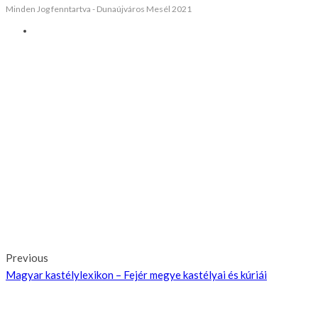
Minden Jog fenntartva - Dunaújváros Mesél 2021
Previous
Magyar kastélylexikon – Fejér megye kastélyai és kúriái