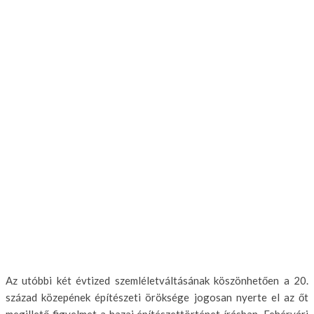
Az utóbbi két évtized szemléletváltásának köszönhetően a 20.
század közepének építészeti öröksége jogosan nyerte el az őt