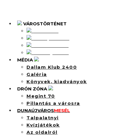
VÁROSTÖRTÉNET
Intercisa
Dunapentele
Sztálinváros
Dunaújváros
MÉDIA
Dallam Klub 2400
Galéria
Könyvek, kiadványok
DRÓN ZÓNA
Megint 70
Pillantás a városra
DUNAÚJVÁROS
MESÉL
Talpalatnyi
Kvízjátékok
Az oldalról