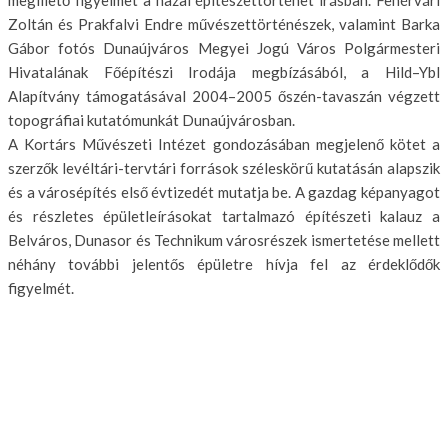
megillető figyelmet a hazai építészettörténet írásban. Fehérvári
Zoltán és Prakfalvi Endre művészettörténészek, valamint Barka
Gábor fotós Dunaújváros Megyei Jogú Város Polgármesteri
Hivatalának Főépítészi Irodája megbízásából, a Hild–Ybl
Alapítvány támogatásával 2004–2005 őszén-tavaszán végzett
topográfiai kutatómunkát Dunaújvárosban.
A Kortárs Művészeti Intézet gondozásában megjelenő kötet a
szerzők levéltári-tervtári források széleskörű kutatásán alapszik
és a városépítés első évtizedét mutatja be. A gazdag képanyagot
és részletes épületleírásokat tartalmazó építészeti kalauz a
Belváros, Dunasor és Technikum városrészek ismertetése mellett
néhány további jelentős épületre hívja fel az érdeklődők
figyelmét.