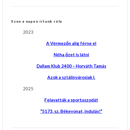
Ezen a napon írtunk róla
2023
A Vérmezőn alig férne el
Néha őzet is látni
Dallam Klub 2400 – Horváth Tamás
Azok a sztálinvárosiak I.
2025
Felavatták a sportuszodát
“5173. sz. Békevonat, indulás!”