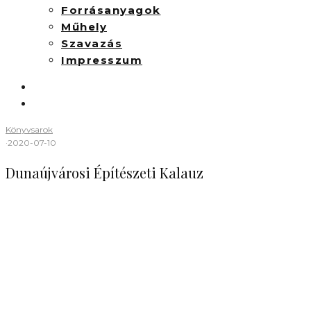
Forrásanyagok
Műhely
Szavazás
Impresszum
Könyvsarok
·
2020-07-10
Dunaújvárosi Építészeti Kalauz