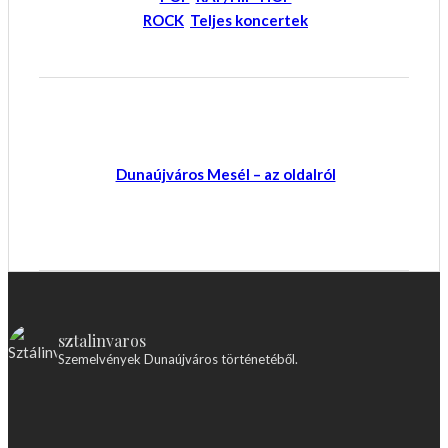
ROCK
Teljes koncertek
Dunaújváros Mesél – az oldalról
sztalinvaros
Szemelvények Dunaújváros történetéből.