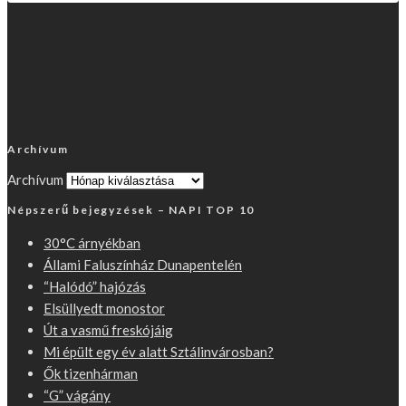
Archívum
Archívum
Népszerű bejegyzések – NAPI TOP 10
30°C árnyékban
Állami Faluszínház Dunapentelén
“Halódó” hajózás
Elsüllyedt monostor
Út a vasmű freskójáig
Mi épült egy év alatt Sztálinvárosban?
Ők tizenhárman
“G” vágány