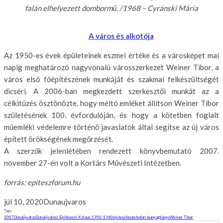
falán elhelyezett dombormű. /1968 – Cyránski Mária
A város és alkotója
Az 1950-es évek épületeinek eszmei értéke és a városképet mai
napig meghatározó nagyvonalú városszerkezet Weiner Tibor, a
város első főépítészének munkáját és szakmai felkészültségét
dicséri. A 2006-ban megkezdett szerkesztői munkát az a
célkitűzés ösztönözte, hogy méltó emléket állítson Weiner Tibor
születésének 100. évfordulóján, és hogy a kötetben foglalt
műemléki védelemre történő javaslatok által segítse az új város
épített örökségének megőrzését.
A szerzők jelenlétében rendezett könyvbemutató 2007.
november 27-én volt a Kortárs Művészeti Intézetben.
forrás: epiteszforum.hu
júl 10, 2020
Dunaujvaros
Tags
2007
Dunaújváros
Dunaújvárosi Építészeti Kalauz 1950-1960
epiteszforum.hu
forrásanyag
könyv
Weiner Tibor