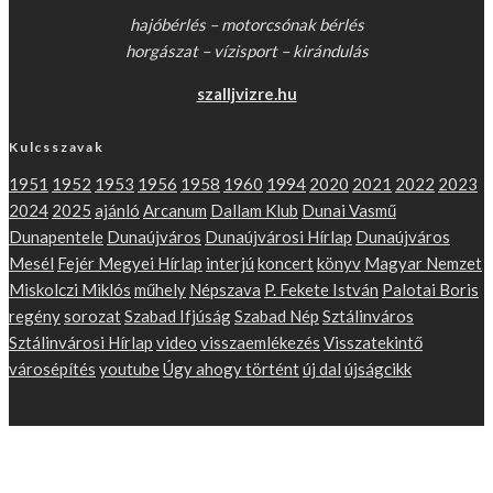
hajóbérlés – motorcsónak bérlés
horgászat – vízisport – kirándulás
szalljvizre.hu
Kulcsszavak
1951
1952
1953
1956
1958
1960
1994
2020
2021
2022
2023
2024
2025
ajánló
Arcanum
Dallam Klub
Dunai Vasmű
Dunapentele
Dunaújváros
Dunaújvárosi Hírlap
Dunaújváros
Mesél
Fejér Megyei Hírlap
interjú
koncert
könyv
Magyar Nemzet
Miskolczi Miklós
műhely
Népszava
P. Fekete István
Palotai Boris
regény
sorozat
Szabad Ifjúság
Szabad Nép
Sztálinváros
Sztálinvárosi Hírlap
video
visszaemlékezés
Visszatekintő
városépítés
youtube
Úgy ahogy történt
új dal
újságcikk