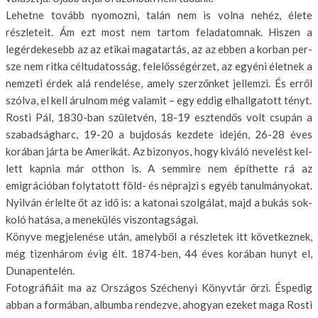
Lehetne tovább nyomozni, talán nem is volna nehéz, élete
részleteit. Ám ezt most nem tartom feladatomnak. Hiszen a
legérdekesebb az az etikai magatartás, az az ebben a korban per­
sze nem ritka céltudatosság, felelősségérzet, az egyéni életnek a
nemzeti ér­dek alá rendelése, amely szerzőnket jellemzi. És erről
szólva, el kell árulnom még valamit – egy eddig elhallga­tott tényt.
Rosti Pál, 1830-ban születvén, 18-19 esztendős volt csupán a
szabadságharc, 19-20 a bujdosás kezdete idején, 26-28 éves
korában járta be Amerikát. Az bizonyos, hogy kiváló nevelést kel­
lett kapnia már otthon is. A semmire nem építhette rá az
emigrációban foly­tatott föld- és néprajzi s egyéb tanul­mányokat.
Nyilván érlelte őt az idő is: a katonai szolgálat, majd a bukás sok­
koló hatása, a menekülés viszontagsá­gai.
Könyve megjelenése után, amelyből a részletek itt következnek,
még tizenhárom évig élt. 1874-ben, 44 éves korá­ban hunyt el,
Dunapentelén.
Fotográfiáit ma az Országos Széche­nyi Könyvtár őrzi. Éspedig
abban a formában, albumba rendezve, ahogyan ezeket maga Rosti