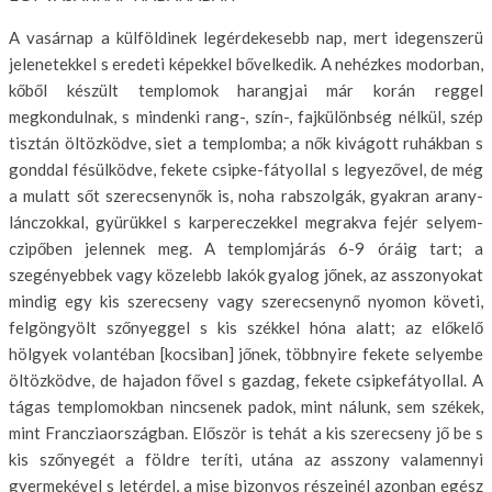
A vasárnap a külföldinek legérdekesebb nap, mert idegenszerü
jelenetek­kel s eredeti képekkel bővelkedik. A nehézkes modorban,
kőből készült templomok harangjai már korán reggel
megkondulnak, s mindenki rang-, szín-, fajkülönbség nélkül, szép
tisztán öltözködve, siet a templomba; a nők kivágott ruhákban s
gonddal fésülködve, fekete csipke-fátyollal s le­gyezővel, de még
a mulatt sőt szerecsenynők is, noha rabszolgák, gyakran arany-
lánczokkal, gyürükkel s karpereczekkel megrakva fejér selyem-
czipőben jelennek meg. A templomjárás 6-9 óráig tart; a
szegényebbek vagy közelebb lakók gyalog jőnek, az asszonyokat
mindig egy kis szerecseny vagy szerecsenynő nyomon követi,
felgöngyölt szőnyeggel s kis székkel hóna alatt; az előkelő
hölgyek volantéban [kocsiban] jőnek, többnyire fe­kete selyembe
öltözködve, de hajadon fővel s gazdag, fekete csipkefátyol­lal. A
tágas templomokban nincsenek padok, mint nálunk, sem székek,
mint Francziaországban. Először is tehát a kis szerecseny jő be s
kis sző­nyegét a földre teríti, utána az asszony valamennyi
gyermekével s letér­del, a mise bizonyos részeinél azonban egész