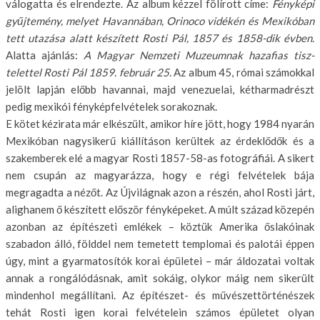
válogatta és elrendezte. Az album kézzel fölírott címe:
Fényképi
gyűjtemény, melyet Havanná­ban, Orinoco vidékén és Mexikóban
tett utazása alatt készített Rosti Pál, 1857 és 1858-dik évben.
Alatta ajánlás:
A Ma­gyar Nemzeti Muzeumnak hazafias tisz­
telettel Rosti Pál 1859. február 25.
Az album 45, római számokkal
jelölt lap­ján előbb havannai, majd venezuelai, kétharmadrészt
pedig mexikói fényképfelvételek sorakoznak.
E kötet kézirata már elkészült, ami­kor híre jött, hogy 1984 nyarán
Mexi­kóban nagysikerű kiállításon kerültek az érdeklődők és a
szakemberek elé a magyar Rosti 1857-58-as fotográfiái. A sikert
nem csupán az magyarázza, hogy e régi felvételek bája
megragadta a nézőt. Az Újvilágnak azon a részén, ahol Rosti járt,
alighanem ő készített először fényképeket. A múlt század kö­zepén
azonban az építészeti emlékek – köztük Amerika őslakóinak
szabadon álló, földdel nem temetett templomai és palotái éppen
úgy, mint a gyarmato­sítók korai épületei – már áldozatai voltak
annak a rongálódásnak, amit sokáig, olykor máig nem sikerült
min­denhol megállítani. Az építészet- és művészettörténészek
tehát Rosti igen korai felvételein számos épületet olyan