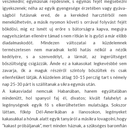
veszekedni; egymásnak repdesnek, s egymás fejét megsebezni
igyekszenek; néha az egyik gyengesége érzetében vagy gyáva­
ságból futásnak ered, de a kerekded harcztérből nem
menekülhetvén, a másik nyomon követi s orrával folyvást fejét
bökdösi, mig ez ismét uj erő­re s bátorságra kapva, megujra
nagyelszántan ellenére támad s nem ritkán le is győzi a már előbb
diadalmaskodót. Mindezen változatai a küzdelem­nek
természetesen nem maradnak kellő hatás nélkül a nézők
kedélyére, s a szenvedélyt, a lármát, az ingerültséget
bőszültségig csigázzák. Ámde ez a kakasokat legkevésbbé sem
zavarja, ők a maguk részéről szintoly bő­szültek és csak
ellenfelüket látják. A küzdelem átlag 10-15 perczig tart s némely
nap 25-30 párt is szállítanak a síkra egymás után.
A kakasviadal nemcsak Habanában, hanem egyáltalában
mindenütt, hol spanyol faj él, divatos; kivált faluhelyt a
legénységnek egyik fő s elke­rülhetetlen mulatsága. Sokszor
láttam, főkép Dél-Amerikában a Ilanos­okon, legényeket
kakasukkal a hónuk alatt egyik tanyáról a másikra lova­golni, hogy
“kakast próbáljanak”, mert minden háznak, a szükséges ba­romfián