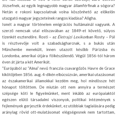
Józsefnek, az egyik legnagyobb magyar államférfi­nak a sógora?
Netán e rokoni kapcso­latnak volna köszönhető az előkelőn
utazgató magyar jegyzeteinek rangos kiadása? Aligha.
Ismét a magyar történelem emigrációs hullámainál vagyunk. A
szerző nemcsak utal előszavában az 1849-et követő, súlyos
tizenkét esztendőre. Rosti – az
Életrajzi Lexikon
ban Rosty – Pál
is résztvevője volt a szabadságharc­nak, s a bukás után
Münchenbe mene­kült, innen utazott később Párizsba és
Londonba, amerikai útjára fölkészü­lendő. Végül 1856-tól három
éven át járta a két Amerikát.
“Európából az “Alma” nevű franczia csavargőzös Havre de Grace
kikö­tőjében 1856. aug. 4-dikén elbúcsúz­ván, amerikai utazásomat
az észak­amerikai államokkal kezdém meg, hol mindössze hét
hónapot töltöttem. De miután ott nem annyira a természet
szépsége köti le figyelmünket, ment in­kább az európaiaktól
egészen elütő tár­sadalmi viszonyok, politikai intézmé­nyek s
fejlemények gerjesztik érdekün­ket, ez utóbbiak taglalására pedig
aránylag rövid ott-mulatásomat elégsé­gesnek nem tartottam,