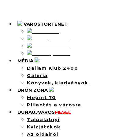
VÁROSTÖRTÉNET
Intercisa
Dunapentele
Sztálinváros
Dunaújváros
MÉDIA
Dallam Klub 2400
Galéria
Könyvek, kiadványok
DRÓN ZÓNA
Megint 70
Pillantás a városra
DUNAÚJVÁROS
MESÉL
Talpalatnyi
Kvízjátékok
Az oldalról