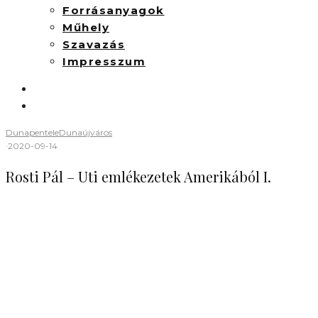
Forrásanyagok
Műhely
Szavazás
Impresszum
Dunapentele
Dunaújváros
·
2020-09-14
Rosti Pál – Uti emlékezetek Amerikából I.