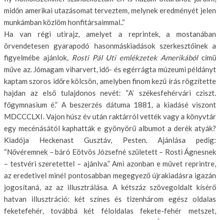
midőn ame­rikai utazásomat terveztem, melynek eredményét jelen
munkámban közlöm honfitársaimmal..”
Ha van régi utirajz, amelyet a reprintek, a mostanában
örvendetesen gyara­podó hasonmáskiadások szerkesztői­nek a
figyelmébe ajánlok,
Rosti Pál Uti emlékzetek Amerikából
című
műve az. Jómagam viharvert, idő- és egérrágta múzeumi példányt
kaptam szoros idő­re kölcsön, amelyben finom kezű írás rögzítette
hajdan az első tulajdonos ne­vét: “A’ székesfehérvári cziszt.
főgymnasium é.” A beszerzés dátuma 1881, a kiadásé viszont
MDCCCLXI. Vajon húsz év után raktárról vették vagy a könyvtár
egy mecénásától kaphatták e gyönyörű albumot a derék atyák?
Ki­adója Heckenast Gusztáv, Pesten. Ajánlása pedig:
“Nővéremnek – báró Eötvös Józsefné született – Rosti Ág­nesnek
– testvéri szeretettel – ajánlva.” Ami azonban e művet reprintre,
az eredetivel minél pontosabban meg­egyező újrakiadásra igazán
jogosítaná, az az illusztrálása. A kétszáz szövegol­dalt kísérő
hatvan illusztráció: két szí­nes és tizenhárom egész oldalas
fekete­fehér, továbbá két féloldalas fekete-fe­hér metszet,