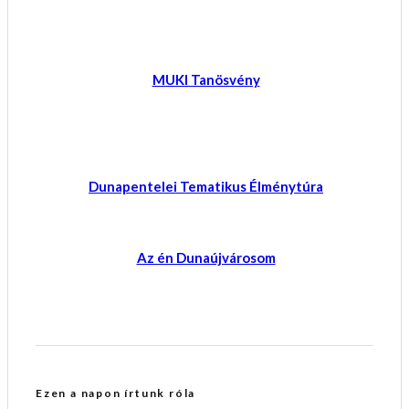
MUKI Tanösvény
Dunapentelei Tematikus Élménytúra
Az én Dunaújvárosom
Ezen a napon írtunk róla