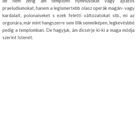
de nem zeng ám templomi hymnusokat vagy ájtatos
praeludiumokat, hanem a legismer­tebb olasz operák magán- vagy
kar­dalait, polonaiseket s ezek feletti változatokat stb., mi az
orgonára, már mint hangszerre sem illik sem­miképen, legkevésbbé
pedig a tem­plomban. De hagyjuk, ám dicsérje ki-ki a maga módja
szerint Istenét.