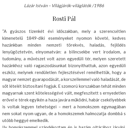
Lázár István – Világjárók-világlátók /1986
Rosti Pál
“A gyászos tizenkét évi időszakban, mely a szerencsétlen
kimenetelű 1849-diki eseményeket nyomon köve­té, kedves
hazánkban minden nemzeti törekvés, haladás, fejlődés
lenyügöztetvén, elnyomatván: a bilincsekbe vert irodalom, a
tudomány, a művészet volt azon egyedüli tér, melyen szeretett
ha­zánkhoz való ragaszodásunkat bizo­nyíthattuk, azon egyedüli
eszköz, melynek rendületlen fejlesztésével re­mélhettük, hogy a
magyar nemzet gya­rapodását, a korszellemmel való hala­dását, de
sőt lételét biztosítani fogjuk. E szomorú korszakban tehát minden
magyarnak szent kötelességévé vált, megfeszített s ernyedetlen
erővel e té­rek egyikén a haza javára működni, ha­bár csekélyebbek
is voltak legyen te­hetségei – mert a homokszem egyma­gában
nem sokat nyom ugyan, de a ho­mokszemek halmozatja dombbá s
utóbb heggyé emelkedik.
Ily homokszemmel szándékoztam én is hazám oltárához járulni,