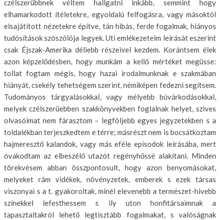
czélszerübbnek véltem hallgatni inkább, semmint hogy
elhamarkodott ítéletekre, egyoldalú felfogásra, vagy másoktól
elsajátított nézetekre építve, tán hibás, ferde fogal­mak, hiányos
tudósítások szószólója legyek. Uti emlékezeteim leírását esze­rint
csak Éjszak-Amerika déliebb ré­szeivel kezdem. Korántsem élek
azon képzelődésben, hogy munkám a kellő mértéket megüsse:
tollat fogtam mégis, hogy hazai irodalmunknak e szakmá­ban
hiányát, csekély tehetségem sze­rint, némiképen fedezni segítsem.
Tu­dományos tárgyalásokkal, vagy mé­lyebb búvárkodásokkal,
melyek czélszerüebben szakkönyvekben foglalnak helyet, szives
olvasóimat nem fárasz­tom – legföljebb egyes jegyzetekben s a
toldalékban terjeszkedtem e térre; másrészt nem is bocsátkoztam
hajme­resztő kalandok, vagy más eféle episodok leírásába, mert
óvakodtam az el­beszélő utazót regényhőssé alakítani. Minden
törekvésem abban összponto­sult, hogy azon benyomásokat,
melye­ket rám vidékek, növényzetek, embe­rek s ezek társas
viszonyai s a t. gyako­roltak, minél elevenebb a természet-hivebb
színekkel lefesthessem s ily uton honfitársaimnak a
tapasztaltakról lehe­tő legtisztább fogalmakat, s valóság­nak