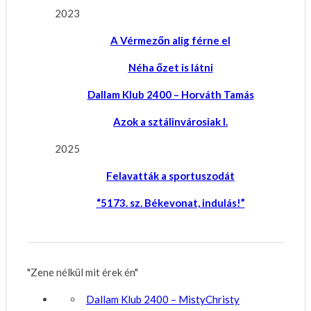
2023
A Vérmezőn alig férne el
Néha őzet is látni
Dallam Klub 2400 – Horváth Tamás
Azok a sztálinvárosiak I.
2025
Felavatták a sportuszodát
“5173. sz. Békevonat, indulás!”
"Zene nélkül mit érek én"
Dallam Klub 2400 – MistyChristy