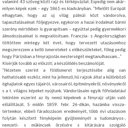
valamint 43 szöveg közti rajz és térképvázlat. Éspedig nem akár­
milyen képek ezek – egy 1861-es kiad­ványban. “Mielőtt Európát
elhagytam, hogy az uj világ pálmái közt vándorolva,
tapasztalásaimat följegyezve, egykoron a hazai irodalmat bármi
szerény mértékben is gyarapítsam – egyúttal pedig gyermekkori
álmodozásaimat is megvalósítsam. Franczia- s Angolországban
töltöttem mintegy két évet, hogy tervezett utazásomhoz
megszerez­zem a kellő ismereteket s előkészülete­ket, főleg pedig
hogy Párizsban a fényrajzolás mesterségét megtanulhas­sam…”
Kísérjük tovább az előszót; a készü­lődés beszámolóját.
“Nézetem szerint a földismeret ter­jesztésébe alig van
hathatósabb eszköz, mint ha jellemző, hű rajzok által a kü­lönböző
éghajlatok egyes tájairól, vá­rosairól, építményekről, növényekről
s a t. világos képeket nyújtunk. Vándor­lásaim egyik főfeladatául
tekintém eszerint az ily nemű képeknek a fény­rajz utján való
előállítását. S midőn 1859. febr. 26-dikán, hazámba vissza­
tértemkor, ebbeli fáradozásom eredmé­nyét, több évi utazásom
folytán készí­tett fényképeim gyűjteményét a tudo­mányos-,
nemzeti- s műkincsek őrzésé­re s kitárására szolgáló