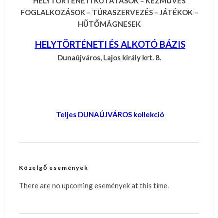
HELYTÖRTÉNETI KUTATÁSOK – KÉZMŰVES
FOGLALKOZÁSOK – TÚRASZERVEZÉS – JÁTÉKOK –
HŰTŐMÁGNESEK
HELYTÖRTÉNETI ÉS ALKOTÓ BÁZIS
Dunaújváros, Lajos király krt. 8.
Teljes DUNAÚJVÁROS kollekció
Közelgő események
There are no upcoming események at this time.