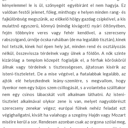
kényelemmel le is ül, szőnyegét egyébiránt el nem hagyja. Ez
valóban festői jelenet, főleg, mint­hogy e helyen minden rang- és
fajkülönbség megszűnik, az előkelő hölgy gazdag csipkéivel, a kis
mulattnő egyszerü, könnyü (mindig kivágott) nyá­ri öltönyében,
fején többnyire veres vagy fehér kendővel, a szerecseny
rabszolganő, úrnője ócska ruháiban (de ma legalább tisztán), kinek
hol tetszik, kinek hol épen hely jut, minden rend és osztályozás
nélkül, össze­vissza térdelnek vagy ülnek a földön. A nők szinte
kizárólag a templom közepét foglalják el, a férfiak köröskörül
állnak vagy térdelnek s tisztessé­gesen, ájtatosan kisérik az
isteni-tiszteletet. De a mise végével, a fiatalab­bak legalább, az
ajtók elé helyezkednek leány-szemlére, s megvallom, hogy
ilyenkor nem egy bájos szem csillogását, s a volanteba szálltakor
nem egy csinos lábacskát volt alkalmam láthatni. Az isteni-
tisztelet alkal­mával olykor zene is van, melyet nagyobbrészt
szerecseny zenekar végez; európai fülnek nehéz feladat ezt
végighallgatni, kivált ha valahogy a szegény Hajdn vagy Mozart
miséire kerül a sor. Rendesen azonban csak az orgona szólal meg,