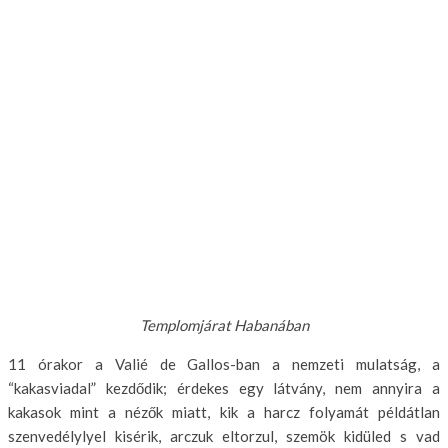
Templomjárat Habanában
11 órakor a Valié de Gallos-ban a nemzeti mulatság, a
“kakasviadal” kezdődik; érdekes egy lát­vány, nem annyira a
kakasok mint a nézők miatt, kik a harcz folyamát példátlan
szenvedélylyel kisérik, arczuk eltorzul, szemök kidüled s vad