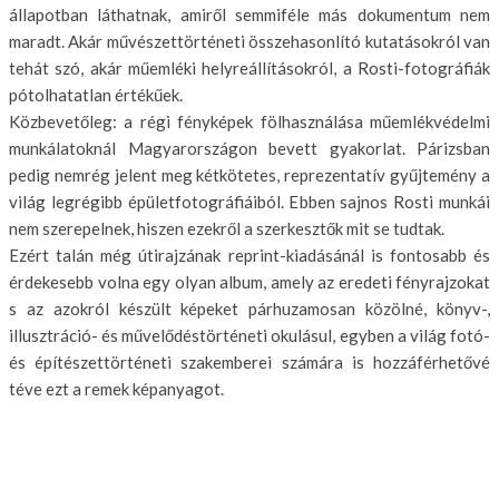
állapotban láthatnak, amiről semmifé­le más dokumentum nem
maradt. Akár művészettörténeti összehasonlító kuta­tásokról van
tehát szó, akár műemléki helyreállításokról, a Rosti-fotográfiák
pótolhatatlan értékűek.
Közbevetőleg: a régi fényképek fölhasználása műemlékvédelmi
munkála­toknál Magyarországon bevett gyakorlat. Párizsban
pedig nemrég jelent meg kétkötetes, reprezentatív gyűjtemény a
világ legrégibb épületfotográfiáiból. Ebben sajnos Rosti munkái
nem szerepelnek, hiszen ezekről a szerkesztők mit se tudtak.
Ezért talán még útirajzának reprint-kiadásánál is fontosabb és
érdekesebb volna egy olyan album, amely az ere­deti fényrajzokat
s az azokról készült képeket párhuzamosan közölné, könyv-,
illusztráció- és művelődéstörté­neti okulásul, egyben a világ fotó-
és építészettörténeti szakemberei számára is hozzáférhetővé
téve ezt a remek kép­anyagot.