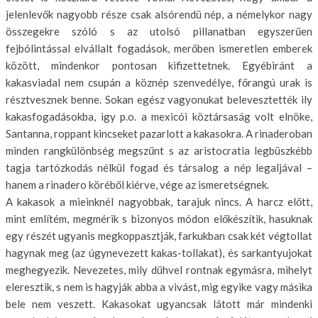
jelenlevők nagyobb ré­sze csak alsórendü nép, a némelykor nagy
összegekre szóló s az utolsó pillanatban egyszerűen
fejbólintással elvállalt fogadások, merőben isme­retlen emberek
között, mindenkor pontosan kifizettetnek. Egyébiránt a
kakasviadal nem csupán a köznép szenvedélye, főrangú urak is
résztvesznek benne. Sokan egész vagyonukat belevesztették ily
kakasfogadásokba, igy p.o. a mexicói köztársaság volt elnöke,
Santanna, roppant kincse­ket pazarlott a kakasokra. A rinaderoban
minden rangkülönbség megszűnt s az aristocratia legbüszkébb
tagja tartózkodás nélkül fogad és tár­salog a nép legaljával –
hanem a rinadero köréből kiérve, vége az ismeret­ségnek.
A kakasok a mieinknél nagyobbak, tarajuk nincs. A harcz előtt,
mint említém, megmérik s bizonyos módon előkészítik, hasuknak
egy részét ugyanis megkoppasztják, farkukban csak két végtollat
hagynak meg (az úgynevezett kakas-tollakat), és sarkantyujokat
meghegyezik. Nevezetes, mily dühvel rontnak egymásra, mihelyt
eleresztik, s nem is hagyják abba a vivást, mig egyike vagy másika
bele nem veszett. Kakasokat ugyancsak látott már mindenki