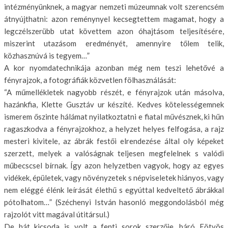
intézményünk­nek, a magyar nemzeti múzeumnak volt szerencsém
átnyújthatni: azon re­ménynyel kecsegtettem magamat, hogy a
legczélszerübb utat követtem azon óhajtásom teljesítésére,
miszerint uta­zásom eredményét, amennyire tőlem telik,
közhasznúvá is tegyem…”
A kor nyomdatechnikája azonban még nem teszi lehetővé a
fényrajzok, a fotográfiák közvetlen fölhasználását:
“A műmellékletek nagyobb részét, e fényrajzok után másolva,
hazánkfia, Klette Gusztáv ur készíté. Kedves kö­telességemnek
ismerem őszinte hálá­mat nyilatkoztatni e fiatal művésznek, ki hűn
ragaszkodva a fényrajzokhoz, a helyzet helyes felfogása, a rajz
mesteri kivitele, az ábrák festői elrendezése ál­tal oly képeket
szerzett, melyek a való­ságnak teljesen megfelelnek s valódi
műbecscsel bírnak. Így azon hely­zetben vagyok, hogy az egyes
vidékek, épületek, vagy növényzetek s népvise­letek hiányos, vagy
nem eléggé élénk leírását élethű s egyúttal kedveltető áb­rákkal
pótolhatom…” (Széchenyi István ha­sonló meggondolásból még
rajzolót vitt magával útitársul.)
De hát kicsoda is volt a fenti sorok szerzője, báró Eötvös