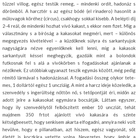
tűzzel villog, egész testük remeg, – mindenki ordít, hadonáz s
döröm­böl. A harcztér s az egész bódé (el rinadero) hasonlít a
műlovagok kö­réhez (circus), csakhogy sokkal ki­sebb. A belépti dij
2-4 reál, de mindenki hozhat vívó kakast, s ekkor nem fizet. Míg a
választmány s a bíróság a kakasokat megméri, mert – különös
megegyezés kivételével – a küzdőknek súlyra és sarkantyujok
nagyságára nézve egyenlőknek kell lenni, mig a kakasok
sarkantyuit késsel meghegyzik, gazdáik mint a bolondok
futkosnak fel s alá a vivókörben s fogadáso­kat ajánlanak a
nézőknek. Ez utóbbiak ugyanazt teszik egymás között, még pedig
rémitő lármával s hadonázással. A fogadási összeg olykor tete­
mes, 1 dollártól egész 1 uncziáig. A mint a harcz ideje közeledik, a
szen­vedély s ingerültség nőttön nő, s tetőpontját éri, midőn az
adott jelre a ka­kasokat egymásra bocsátják. Láttam egyszer,
hogy ily szenvedélytől fel­bőszített ember 10 uncziát, tehát
majdnem 350 frtot ajánlott vívó kakasá­ra és szinte
kétségbeesett, hogy senkisem akarta elfogadni, annyira neki volt
hevülve, hogy e pillanatban, azt hiszem, egész vagyonát, sőt
életét is koczkára vetette volna. Nevezetes, hogy ámbár a