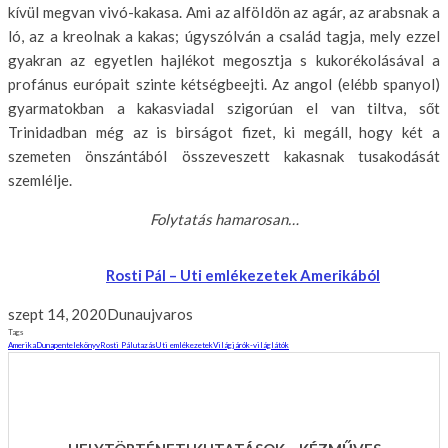
kívül megvan vivó-kakasa. Ami az alföldön az agár, az arabsnak a
ló, az a kreolnak a kakas; úgyszólván a család tagja, mely ezzel
gyakran az egyetlen hajlékot megosztja s kukorékolásával a
profánus európait szinte kétségbeejti. Az angol (elébb spanyol)
gyarmatokban a kakasviadal szigorúan el van tiltva, sőt
Trinidadban még az is birságot fizet, ki megáll, hogy két a
szemeten önszántából összeveszett kakasnak tusakodását
szemlélje.
Folytatás hamarosan…
Rosti Pál – Uti emlékezetek Amerikából
szept 14, 2020
Dunaujvaros
Tags
Amerika
Dunapentele
könyv
Rosti Pál
utazás
Uti emlékezetek
Világjárók-világlátók