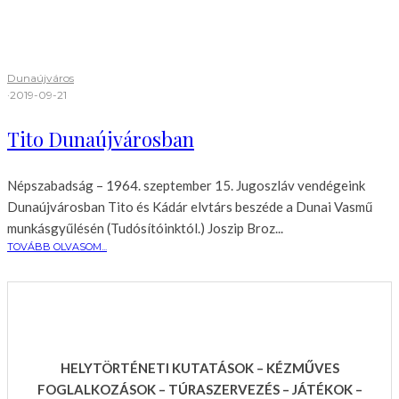
Dunaújváros
·
2019-09-21
Tito Dunaújvárosban
Népszabadság – 1964. szeptember 15. Jugoszláv vendégeink
Dunaújvárosban Tito és Kádár elvtárs beszéde a Dunai Vasmű
munkásgyűlésén (Tudósítóinktól.) Joszip Broz...
TOVÁBB OLVASOM...
HELYTÖRTÉNETI KUTATÁSOK – KÉZMŰVES
FOGLALKOZÁSOK – TÚRASZERVEZÉS – JÁTÉKOK –