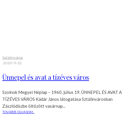
Sztálinváros
·
2020-11-22
Ünnepel és avat a tízéves város
Szolnok Megyei Néplap – 1960. július 19. ÜNNEPEL ÉS AVAT A
TÍZÉVES VÁROS Kádár János látogatása Sztálinvárosban
Zászlódíszbe öltözött vasárnap...
TOVÁBB OLVASOM...