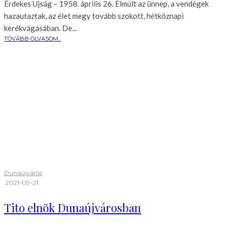
Érdekes Ujság – 1958. április 26. Elmúlt az ünnep, a vendégek
hazautaztak, az élet megy tovább szokott, hétköznapi
kerékvágásában. De...
TOVÁBB OLVASOM...
Dunaújváros
·
2021-09-21
Tito elnök Dunaújvárosban