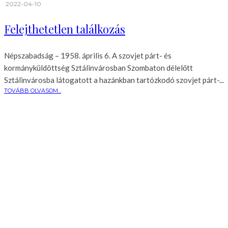
·
2022-04-10
Felejthetetlen találkozás
Népszabadság – 1958. április 6. A szovjet párt- és
kormányküldöttség Sztálinvárosban Szombaton délelőtt
Sztálinvárosba látogatott a hazánkban tartózkodó szovjet párt-...
TOVÁBB OLVASOM...