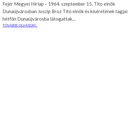
Fejér Megyei Hírlap – 1964. szeptember 15. Tito elnök
Dunaújvárosban Joszip Broz Tito elnök és kíséretének tagjai
hétfőn Dunaújvárosba látogattak....
TOVÁBB OLVASOM...