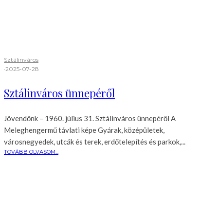
Sztálinváros
·
2025-07-28
Sztálinváros ünnepéről
Jövendőnk – 1960. július 31. Sztálinváros ünnepéről A
Meleghengermű távlati képe Gyárak, középületek,
városnegyedek, utcák és terek, erdőtelepítés és parkok,...
TOVÁBB OLVASOM...