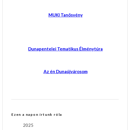
MUKI Tanösvény
Dunapentelei Tematikus Élménytúra
Az én Dunaújvárosom
Ezen a napon írtunk róla
2025