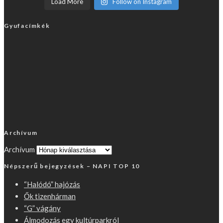
Load More
Follow on Instagram
Gyufacímkék
Archívum
Archívum
Népszerű bejegyzések – NAPI TOP 10
“Halódó” hajózás
Ők tizenhárman
“G” vágány
Álmodozás egy kultúrparkról