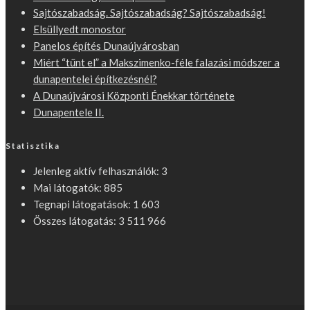
Sajtószabadság. Sajtószabadság? Sajtószabadság!
Elsüllyedt monostor
Panelos építés Dunaújvárosban
Miért “tűnt el” a Makszimenko-féle falazási módszer a
dunapentelei építkezésnél?
A Dunaújvárosi Központi Énekkar története
Dunapentele II.
Statisztika
Jelenleg aktív felhasználók:
3
Mai látogatók:
885
Tegnapi látogatások:
1 603
Összes látogatás:
3 511 966