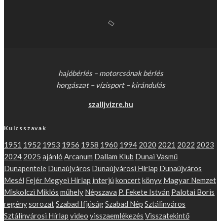
hajóbérlés – motorcsónak bérlés
horgászat – vízisport – kirándulás
szalljvizre.hu
Kulcsszavak
1951
1952
1953
1956
1958
1960
1994
2020
2021
2022
2023
2024
2025
ajánló
Arcanum
Dallam Klub
Dunai Vasmű
Dunapentele
Dunaújváros
Dunaújvárosi Hírlap
Dunaújváros
Mesél
Fejér Megyei Hírlap
interjú
koncert
könyv
Magyar Nemzet
Miskolczi Miklós
műhely
Népszava
P. Fekete István
Palotai Boris
regény
sorozat
Szabad Ifjúság
Szabad Nép
Sztálinváros
Sztálinvárosi Hírlap
video
visszaemlékezés
Visszatekintő