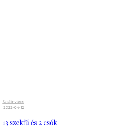
Sztálinváros
·
2022-04-12
13 szekfű és 2 csók