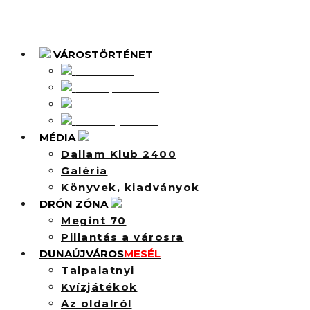
VÁROSTÖRTÉNET
Intercisa
Dunapentele
Sztálinváros
Dunaújváros
MÉDIA
Dallam Klub 2400
Galéria
Könyvek, kiadványok
DRÓN ZÓNA
Megint 70
Pillantás a városra
DUNAÚJVÁROS
MESÉL
Talpalatnyi
Kvízjátékok
Az oldalról