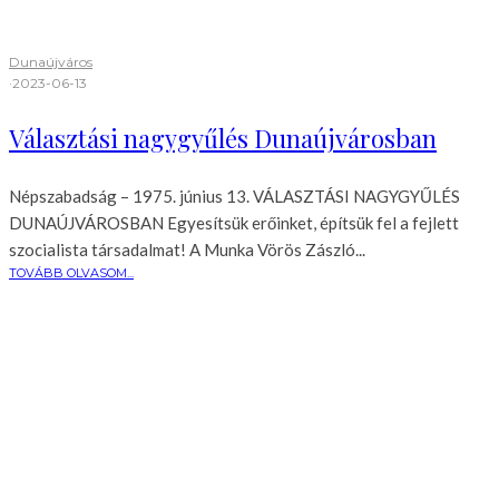
Dunaújváros
·
2023-06-13
Választási nagygyűlés Dunaújvárosban
Népszabadság – 1975. június 13. VÁLASZTÁSI NAGYGYŰLÉS
DUNAÚJVÁROSBAN Egyesítsük erőinket, építsük fel a fejlett
szocialista társadalmat! A Munka Vörös Zászló...
TOVÁBB OLVASOM...