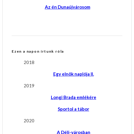
Az én Dunaújvárosom
Ezen a napon írtunk róla
2018
Egy elnök naplója II.
2019
Longi Brada emlékére
Sportol a tábor
2020
A Déli-városban