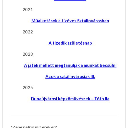
2021
Műalkotások a tízéves Sztálinvárosban
2022
A tizedik születésnap
2023
A játék mellett megtanulják a munkát becsülni
Azok a sztálinvárosiak III.
2025
Dunaújvárosi képzőművészek – Tóth Ila
"Zene nélkül mit érek én"