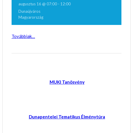
augusztus 16 @ 07:00
-
12:00
Dunaújváros
Magyarország
Továbbiak…
MUKI Tanösvény
Dunapentelei Tematikus Élménytúra