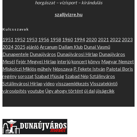
horgászat – vízisport – kirándulás
szalljvizre.hu
Kulcsszavak
1951
1952
1953
1956
1958
1960
1994
2020
2021
2022
2023
2024
2025
ajánló
Arcanum
Dallam Klub
Dunai Vasmű
Dunapentele
Dunaújváros
Dunaújvárosi Hírlap
Dunaújváros
Mesél
Fejér Megyei Hírlap
interjú
koncert
könyv
Magyar Nemzet
Miskolczi Miklós
műhely
Népszava
P. Fekete István
Palotai Boris
regény
sorozat
Szabad Ifjúság
Szabad Nép
Sztálinváros
Sztálinvárosi Hírlap
video
visszaemlékezés
Visszatekintő
városépítés
youtube
Úgy ahogy történt
új dal
újságcikk