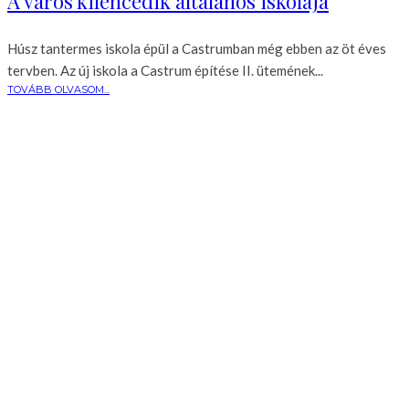
A város kilencedik általános iskolája
Húsz tantermes iskola épül a Castrumban még ebben az öt éves
tervben. Az új iskola a Castrum építése II. ütemének...
TOVÁBB OLVASOM...