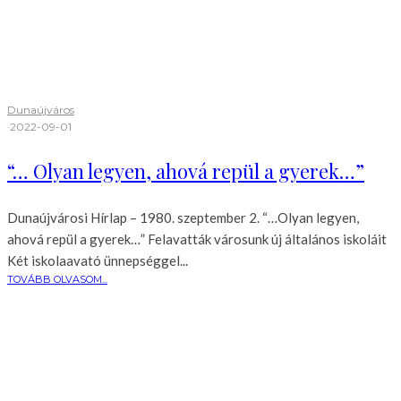
Dunaújváros
·
2022-09-01
“… Olyan legyen, ahová repül a gyerek…”
Dunaújvárosi Hírlap – 1980. szeptember 2. “…Olyan legyen,
ahová repül a gyerek…” Felavatták városunk új általános iskoláit
Két iskolaavató ünnepséggel...
TOVÁBB OLVASOM...