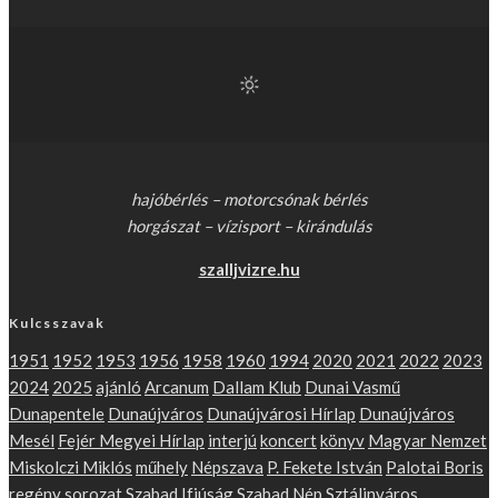
hajóbérlés – motorcsónak bérlés
horgászat – vízisport – kirándulás
szalljvizre.hu
Kulcsszavak
1951
1952
1953
1956
1958
1960
1994
2020
2021
2022
2023
2024
2025
ajánló
Arcanum
Dallam Klub
Dunai Vasmű
Dunapentele
Dunaújváros
Dunaújvárosi Hírlap
Dunaújváros
Mesél
Fejér Megyei Hírlap
interjú
koncert
könyv
Magyar Nemzet
Miskolczi Miklós
műhely
Népszava
P. Fekete István
Palotai Boris
regény
sorozat
Szabad Ifjúság
Szabad Nép
Sztálinváros