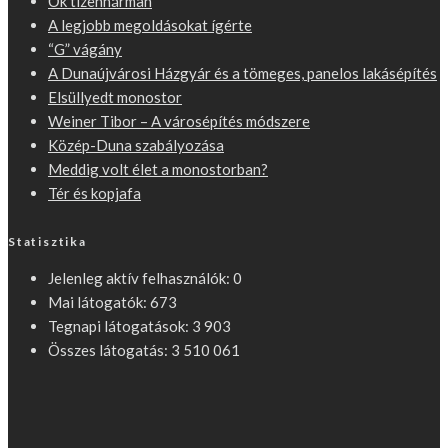
Ők tizenhárman
A legjobb megoldásokat ígérte
“G” vágány
A Dunaújvárosi Házgyár és a tömeges, panelos lakásépítés
Elsüllyedt monostor
Weiner Tibor – A városépítés módszere
Közép-Duna szabályozása
Meddig volt élet a monostorban?
Tér és kopjafa
Statisztika
Jelenleg aktív felhasználók:
0
Mai látogatók:
673
Tegnapi látogatások:
3 903
Összes látogatás:
3 510 061