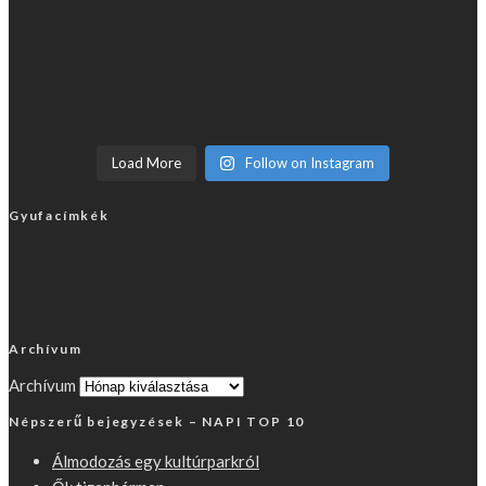
Load More
Follow on Instagram
Gyufacímkék
Archívum
Archívum
Népszerű bejegyzések – NAPI TOP 10
Álmodozás egy kultúrparkról