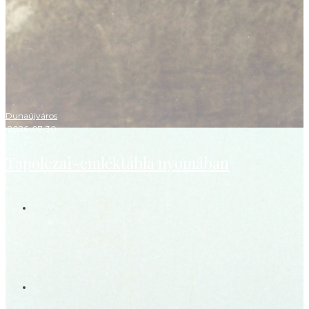
Dunaújváros
·
2026-07-30
Tapolczai-emléktábla nyomában