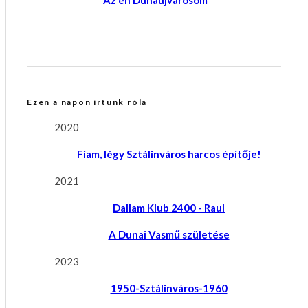
Az én Dunaújvárosom
Ezen a napon írtunk róla
2020
Fiam, légy Sztálinváros harcos építője!
2021
Dallam Klub 2400 - Raul
A Dunai Vasmű születése
2023
1950-Sztálinváros-1960