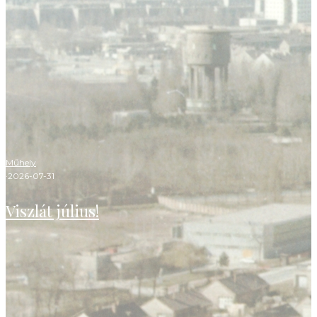
Műhely
·
2026-07-31
Viszlát július!