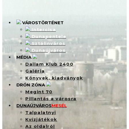
VÁROSTÖRTÉNET
Intercisa
Dunapentele
Sztálinváros
Dunaújváros
MÉDIA
Dallam Klub 2400
Galéria
Könyvek, kiadványok
DRÓN ZÓNA
Megint 70
Pillantás a városra
DUNAÚJVÁROS
MESÉL
Talpalatnyi
Kvízjátékok
Az oldalról