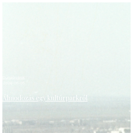
Dunaújváros
·
2026-08-05
Álmodozás egy kultúrparkról