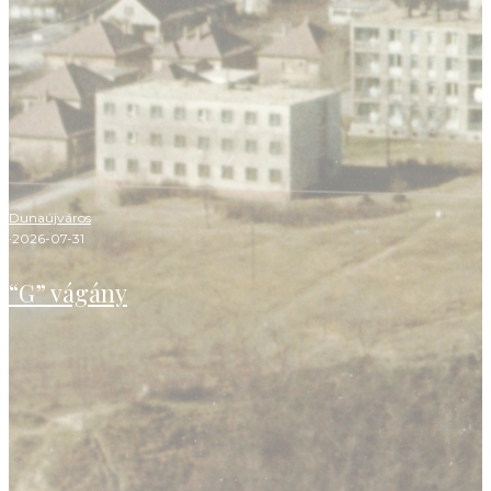
Dunaújváros
·
2026-07-31
“G” vágány