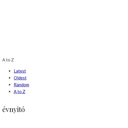
A to Z
Latest
Oldest
Random
A to Z
évnyitó