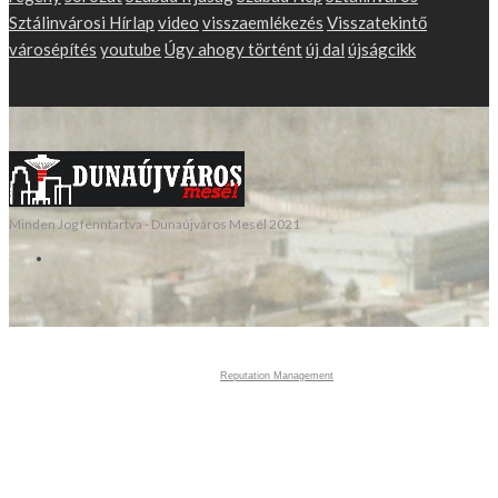
Sztálinvárosi Hírlap
video
visszaemlékezés
Visszatekintő
városépítés
youtube
Úgy ahogy történt
új dal
újságcikk
Minden Jog fenntartva - Dunaújváros Mesél 2021
Reputation Management