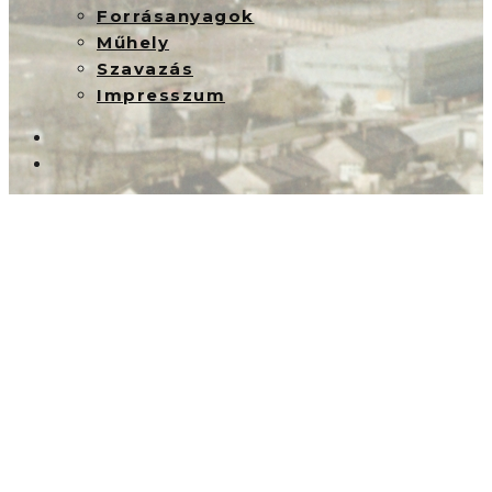
Forrásanyagok
Műhely
Szavazás
Impresszum